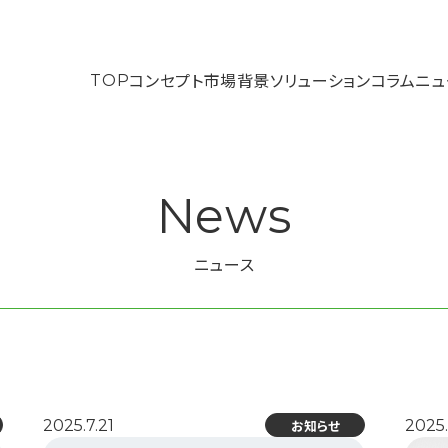
TOP
コンセプト
市場背景
ソリューション
コラム
ニュ
News
ニュース
TOP
®
ソリューション
ニュー
EcoLume
ものづくりDXソリューシ
コンセプト
動画ギ
ョン
市場背景
コラム
お問い
ROGY Inc. All rights reserved.
会社概要
BIPROGYのESG
個人情報保護方針について
2025.7.21
2025.
お知らせ