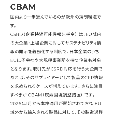
TOP
CBAM
コンセプト
市場背景
国内より一歩進んでいるのが欧州の規制環境で
ソリューション
®
EcoLume
す。
ものづくりDXソリューション
コラム
CSRD（企業持続可能性報告指令） は、EU域内
ニュース
の大企業・上場企業に対してサステナビリティ情
動画ギャラリー
お問い合わせ・資料請求
報の開示を義務化する制度で、日本企業のうち
EUに子会社や大規模事業所を持つ企業も対象
となります。取引先がCSRD対応を行う大企業で
あれば、そのサプライヤーとして製品のCFP情報
を求められるケースが増えています。 さらに注目
すべきが CBAM（炭素国境調整措置） です。
2026年1月から本格適用が開始されており、EU
域外から輸入される製品に対して、その製造過程