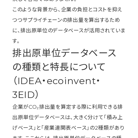
このような背景から、企業の負担とコストを抑え
つつサプライチェーンの排出量を算出するため
に、排出原単位のデータベースが活用されていま
TOP
す。
コンセプト
排出原単位データベース
市場背景
ソリューション
の種類と特長について
®
EcoLume
ものづくりDXソリューション
コラム
（IDEA・ecoinvent・
ニュース
動画ギャラリー
3EID）
お問い合わせ・資料請求
企業がCO₂排出量を算定する際に利用できる排
出原単位データベースは、大きく分けて「積み上
げベース」と「産業連関表ベース」の2種類があり