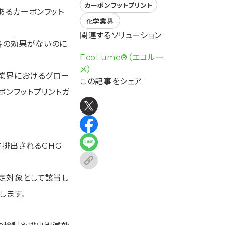
カーボンフットプリント
あるカーボンフット
化学業界
関連するソリューション
改善の効果がないのに
EcoLume®（エコルー
メ）
学業界におけるグロー
この記事をシェア
カーボンフットプリントガ
て排出されるGHG
定対象として該当し
します。