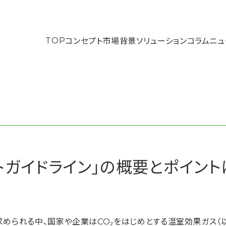
TOP
コンセプト
市場背景
ソリューション
コラム
ニュ
TOP
®
ソリューション
ニュー
EcoLume
ものづくりDXソリューシ
コンセプト
動画ギ
ョン
トガイドライン」の概要とポイント
市場背景
コラム
お問い
ROGY Inc. All rights reserved.
会社概要
BIPROGYのESG
個人情報保護方針について
められる中、国家や企業はCO₂をはじめとする温室効果ガス（以