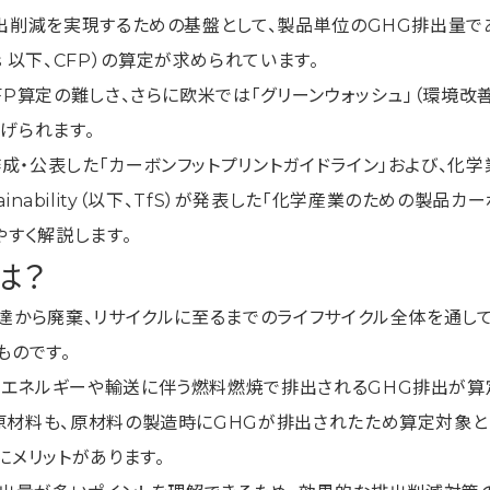
出削減を実現するための基盤として、製品単位のGHG排出量で
ducts 以下、CFP）の算定が求められています。
FP算定の難しさ、さらに欧米では「グリーンウォッシュ」（環境
げられます。
・公表した「カーボンフットプリントガイドライン」および、化
stainability（以下、TfS）が発表した「化学産業のための製品
やすく解説します。
は？
達から廃棄、リサイクルに至るまでのライフサイクル全体を通し
ものです。
エネルギーや輸送に伴う燃料燃焼で排出されるGHG排出が算
原材料も、原材料の製造時にGHGが排出されたため算定対象と
にメリットがあります。