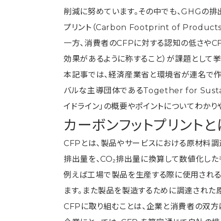
削減に努めています。その中でも、GHGの排
プリント（Carbon Footprint of Pro
一方、消費者のCFPに対する認知の低さやC
効果があるように称すること）が課題として挙
本記事では、経済産業省と環境省が連名で作成
バルな主導団体であるTogether for Su
イドライン」の概要やポイントについてわかり
カーボンフットプリントと
CFPとは、製品やサービスにおける原材料調
排出量を、CO₂排出量に換算して数値化した
例えば工場で製品を生産する際に使用される
ます。また製品を製造するために調達された
CFPに取り組むことは、企業と消費者の双方